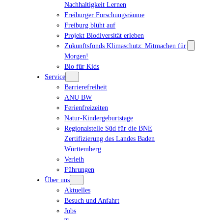
Nachhaltigkeit Lernen
Freiburger Forschungsräume
Freiburg blüht auf
Projekt Biodiversität erleben
Zukunftsfonds Klimaschutz: Mitmachen für
Morgen!
Bio für Kids
Service
Barrierefreiheit
ANU BW
Ferienfreizeiten
Natur-Kindergeburtstage
Regionalstelle Süd für die BNE
Zertifizierung des Landes Baden
Württemberg
Verleih
Führungen
Über uns
Aktuelles
Besuch und Anfahrt
Jobs