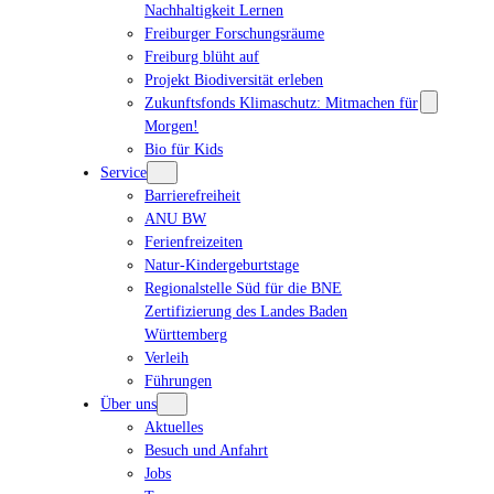
Nachhaltigkeit Lernen
Freiburger Forschungsräume
Freiburg blüht auf
Projekt Biodiversität erleben
Zukunftsfonds Klimaschutz: Mitmachen für
Morgen!
Bio für Kids
Service
Barrierefreiheit
ANU BW
Ferienfreizeiten
Natur-Kindergeburtstage
Regionalstelle Süd für die BNE
Zertifizierung des Landes Baden
Württemberg
Verleih
Führungen
Über uns
Aktuelles
Besuch und Anfahrt
Jobs