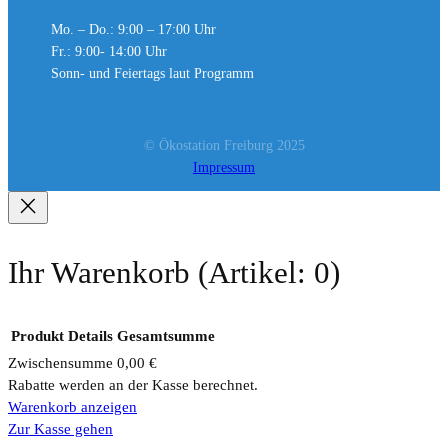
Mo. – Do.: 9:00 – 17:00 Uhr
Fr.: 9:00- 14:00 Uhr
Sonn- und Feiertags laut Programm
© Ökostation Freiburg 2025
Impressum
Ihr Warenkorb
(Artikel: 0)
Produkt
Details
Gesamtsumme
Zwischensumme
0,00 €
Rabatte werden an der Kasse berechnet.
Produkte
Warenkorb anzeigen
Zur Kasse gehen
im