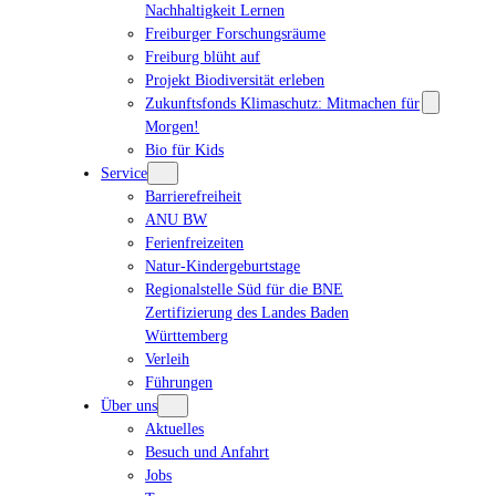
Nachhaltigkeit Lernen
Freiburger Forschungsräume
Freiburg blüht auf
Projekt Biodiversität erleben
Zukunftsfonds Klimaschutz: Mitmachen für
Morgen!
Bio für Kids
Service
Barrierefreiheit
ANU BW
Ferienfreizeiten
Natur-Kindergeburtstage
Regionalstelle Süd für die BNE
Zertifizierung des Landes Baden
Württemberg
Verleih
Führungen
Über uns
Aktuelles
Besuch und Anfahrt
Jobs