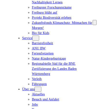
Nachhaltigkeit Lernen
Freiburger Forschungsräume
Freiburg blüht auf
Projekt Biodiversität erleben
Zukunftsfonds Klimaschutz: Mitmachen für
Morgen!
Bio für Kids
Service
Barrierefreiheit
ANU BW
Ferienfreizeiten
Natur-Kindergeburtstage
Regionalstelle Süd für die BNE
Zertifizierung des Landes Baden
Württemberg
Verleih
Führungen
Über uns
Aktuelles
Besuch und Anfahrt
Jobs