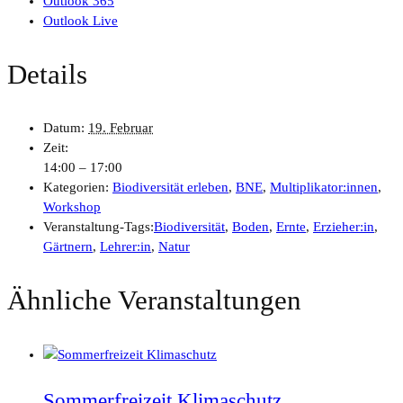
Outlook 365
Outlook Live
Details
Datum:
19. Februar
Zeit:
14:00 – 17:00
Kategorien:
Biodiversität erleben
,
BNE
,
Multiplikator:innen
,
Workshop
Veranstaltung-Tags:
Biodiversität
,
Boden
,
Ernte
,
Erzieher:in
,
Gärtnern
,
Lehrer:in
,
Natur
Ähnliche Veranstaltungen
Sommerfreizeit Klimaschutz