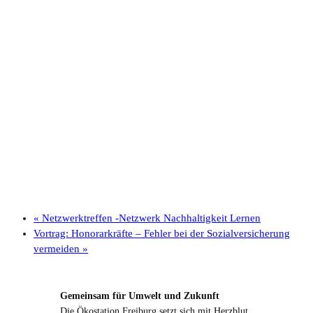
«
Netzwerktreffen -Netzwerk Nachhaltigkeit Lernen
Vortrag: Honorarkräfte – Fehler bei der Sozialversicherung
vermeiden
»
Gemeinsam für Umwelt und Zukunft
Die Ökostation Freiburg setzt sich mit Herzblut