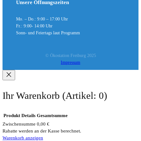
Unsere Öffnungszeiten
Mo. – Do.: 9:00 – 17:00 Uhr
Fr.: 9:00- 14:00 Uhr
Sonn- und Feiertags laut Programm
© Ökostation Freiburg 2025
Impressum
Ihr Warenkorb
(Artikel: 0)
Produkt
Details
Gesamtsumme
Zwischensumme
0,00 €
Rabatte werden an der Kasse berechnet.
Produkte
Warenkorb anzeigen