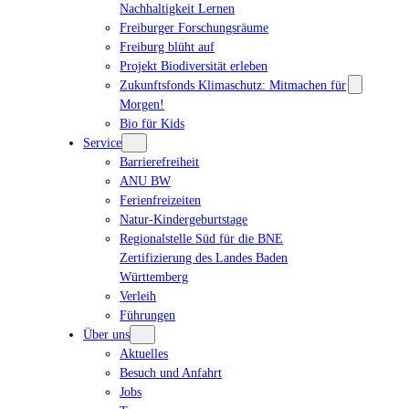
Nachhaltigkeit Lernen
Freiburger Forschungsräume
Freiburg blüht auf
Projekt Biodiversität erleben
Zukunftsfonds Klimaschutz: Mitmachen für
Morgen!
Bio für Kids
Service
Barrierefreiheit
ANU BW
Ferienfreizeiten
Natur-Kindergeburtstage
Regionalstelle Süd für die BNE
Zertifizierung des Landes Baden
Württemberg
Verleih
Führungen
Über uns
Aktuelles
Besuch und Anfahrt
Jobs