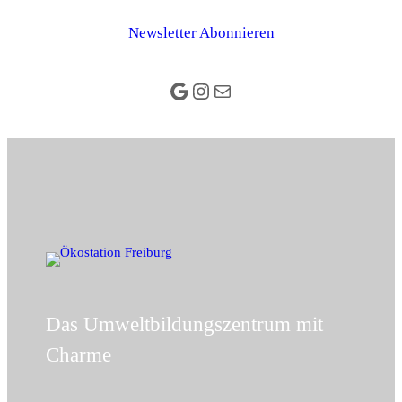
Zum
Newsletter Abonnieren
Inhalt
springen
Google
Instagram
E-Mail
Das Umweltbildungszentrum mit
Charme