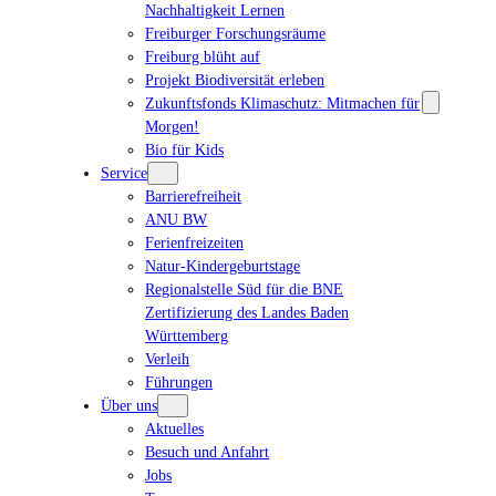
Nachhaltigkeit Lernen
Freiburger Forschungsräume
Freiburg blüht auf
Projekt Biodiversität erleben
Zukunftsfonds Klimaschutz: Mitmachen für
Morgen!
Bio für Kids
Service
Barrierefreiheit
ANU BW
Ferienfreizeiten
Natur-Kindergeburtstage
Regionalstelle Süd für die BNE
Zertifizierung des Landes Baden
Württemberg
Verleih
Führungen
Über uns
Aktuelles
Besuch und Anfahrt
Jobs