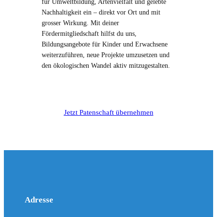
für Umweltbildung, Artenvielfalt und gelebte
r
Nachhaltigkeit ein – direkt vor Ort und mit
d
grosser Wirkung. Mit deiner
M
Fördermitgliedschaft hilfst du uns,
e
Bildungsangebote für Kinder und Erwachsene
n
weiterzuführen, neue Projekte umzusetzen und
g
den ökologischen Wandel aktiv mitzugestalten.
e
Jetzt Patenschaft übernehmen
Adresse