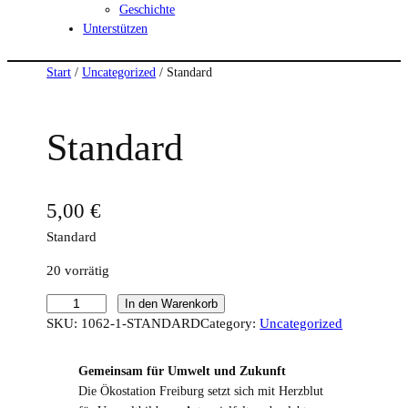
Geschichte
Unterstützen
Start
/
Uncategorized
/ Standard
Standard
5,00
€
Standard
20 vorrätig
S
In den Warenkorb
t
SKU:
1062-1-STANDARD
Category:
Uncategorized
a
n
Gemeinsam für Umwelt und Zukunft
d
Die Ökostation Freiburg setzt sich mit Herzblut
a