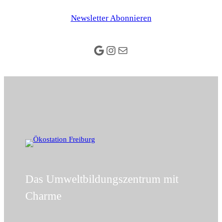
Zum
Newsletter Abonnieren
Inhalt
springen
Google
Instagram
E-Mail
Das Umweltbildungszentrum mit
Charme