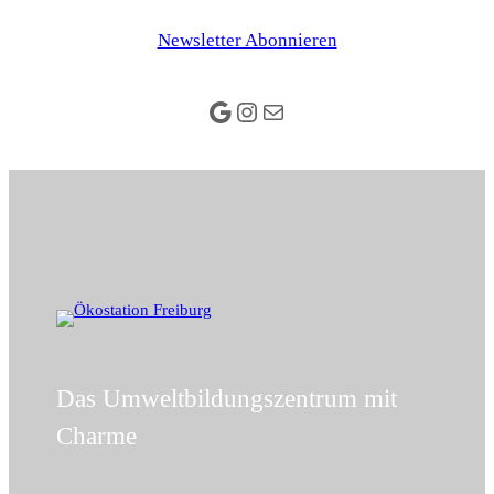
Zum
Newsletter Abonnieren
Inhalt
springen
Google
Instagram
E-Mail
Das Umweltbildungszentrum mit
Charme