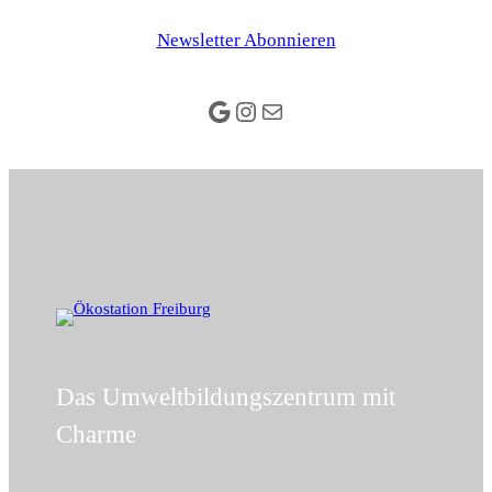
Zum
Newsletter Abonnieren
Inhalt
springen
Google
Instagram
E-Mail
Das Umweltbildungszentrum mit
Charme