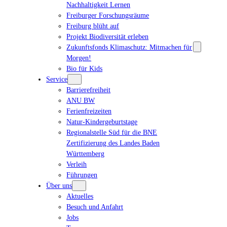
Nachhaltigkeit Lernen
Freiburger Forschungsräume
Freiburg blüht auf
Projekt Biodiversität erleben
Zukunftsfonds Klimaschutz: Mitmachen für
Morgen!
Bio für Kids
Service
Barrierefreiheit
ANU BW
Ferienfreizeiten
Natur-Kindergeburtstage
Regionalstelle Süd für die BNE
Zertifizierung des Landes Baden
Württemberg
Verleih
Führungen
Über uns
Aktuelles
Besuch und Anfahrt
Jobs