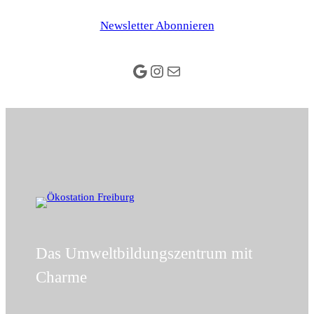
Zum
Newsletter Abonnieren
Inhalt
springen
Google
Instagram
E-Mail
Das Umweltbildungszentrum mit
Charme