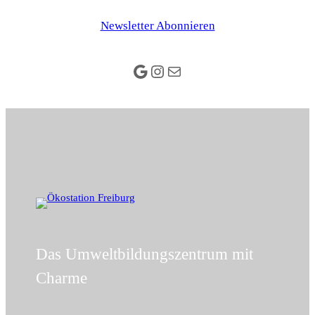
Zum
Newsletter Abonnieren
Inhalt
springen
Google
Instagram
E-Mail
Das Umweltbildungszentrum mit
Charme