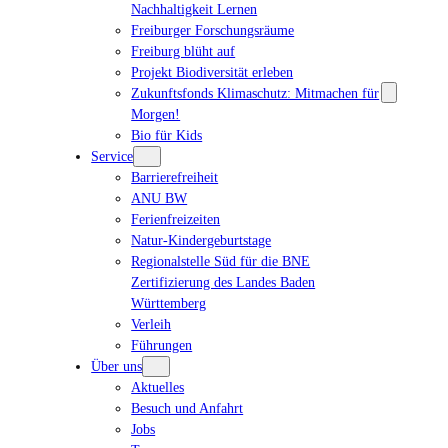
Nachhaltigkeit Lernen
Freiburger Forschungsräume
Freiburg blüht auf
Projekt Biodiversität erleben
Zukunftsfonds Klimaschutz: Mitmachen für
Morgen!
Bio für Kids
Service
Barrierefreiheit
ANU BW
Ferienfreizeiten
Natur-Kindergeburtstage
Regionalstelle Süd für die BNE
Zertifizierung des Landes Baden
Württemberg
Verleih
Führungen
Über uns
Aktuelles
Besuch und Anfahrt
Jobs