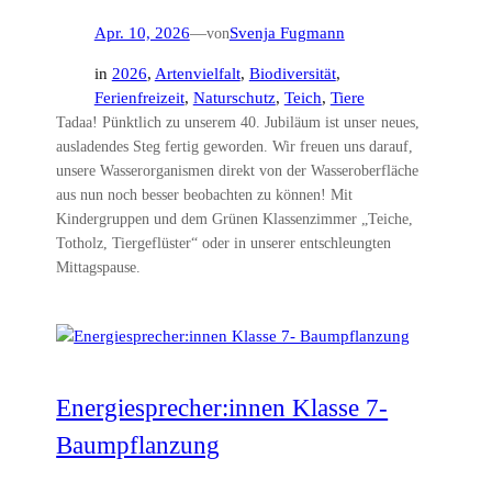
Apr. 10, 2026
—
von
Svenja Fugmann
in
2026
, 
Artenvielfalt
, 
Biodiversität
, 
Ferienfreizeit
, 
Naturschutz
, 
Teich
, 
Tiere
Tadaa! Pünktlich zu unserem 40. Jubiläum ist unser neues,
ausladendes Steg fertig geworden. Wir freuen uns darauf,
unsere Wasserorganismen direkt von der Wasseroberfläche
aus nun noch besser beobachten zu können! Mit
Kindergruppen und dem Grünen Klassenzimmer „Teiche,
Totholz, Tiergeflüster“ oder in unserer entschleungten
Mittagspause.
Energiesprecher:innen Klasse 7-
Baumpflanzung