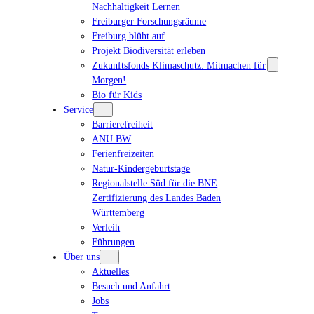
Nachhaltigkeit Lernen
Freiburger Forschungsräume
Freiburg blüht auf
Projekt Biodiversität erleben
Zukunftsfonds Klimaschutz: Mitmachen für
Morgen!
Bio für Kids
Service
Barrierefreiheit
ANU BW
Ferienfreizeiten
Natur-Kindergeburtstage
Regionalstelle Süd für die BNE
Zertifizierung des Landes Baden
Württemberg
Verleih
Führungen
Über uns
Aktuelles
Besuch und Anfahrt
Jobs