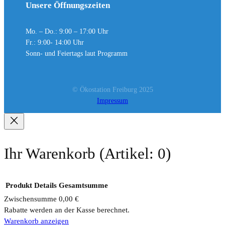
Unsere Öffnungszeiten
Mo. – Do.: 9:00 – 17:00 Uhr
Fr.: 9:00- 14:00 Uhr
Sonn- und Feiertags laut Programm
© Ökostation Freiburg 2025
Impressum
Ihr Warenkorb
(Artikel: 0)
Produkt
Details
Gesamtsumme
Zwischensumme
0,00 €
Rabatte werden an der Kasse berechnet.
Produkte
Warenkorb anzeigen