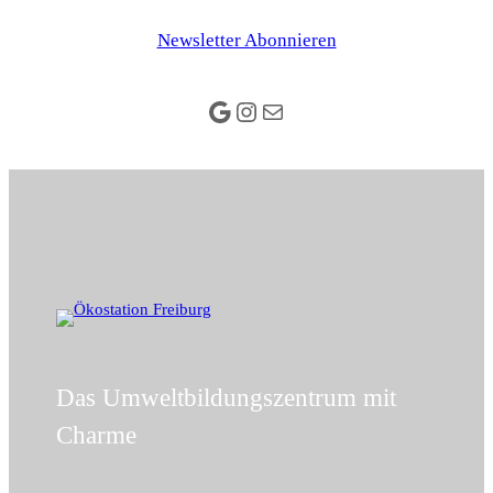
Zum
Newsletter Abonnieren
Inhalt
springen
Google
Instagram
E-Mail
Das Umweltbildungszentrum mit
Charme