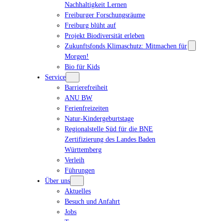
Nachhaltigkeit Lernen
Freiburger Forschungsräume
Freiburg blüht auf
Projekt Biodiversität erleben
Zukunftsfonds Klimaschutz: Mitmachen für
Morgen!
Bio für Kids
Service
Barrierefreiheit
ANU BW
Ferienfreizeiten
Natur-Kindergeburtstage
Regionalstelle Süd für die BNE
Zertifizierung des Landes Baden
Württemberg
Verleih
Führungen
Über uns
Aktuelles
Besuch und Anfahrt
Jobs