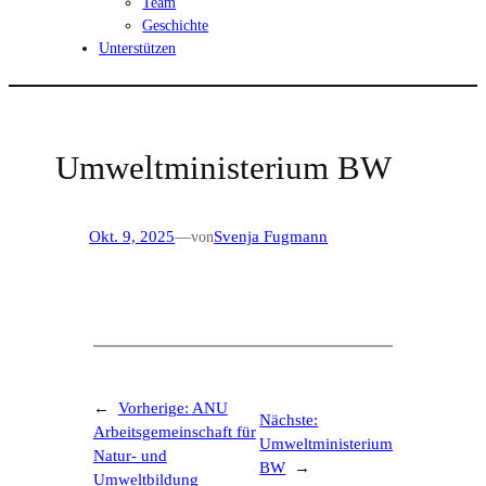
Team
Geschichte
Unterstützen
Umweltministerium BW
Okt. 9, 2025
—
von
Svenja Fugmann
←
Vorherige:
ANU
Nächste:
Arbeitsgemeinschaft für
Umweltministerium
Natur- und
BW
→
Umweltbildung