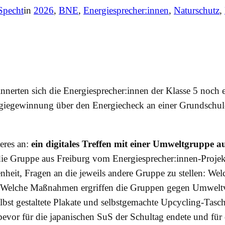
Specht
in
2026
, 
BNE
, 
Energiesprecher:innen
, 
Naturschutz
, 
innerten sich die Energiesprecher:innen der Klasse 5 noch e
giegewinnung über den Energiecheck an einer Grundschul
eres an:
ein digitales Treffen mit einer Umweltgruppe a
ie Gruppe aus Freiburg vom Energiesprecher:innen-Projekt
nheit, Fragen an die jeweils andere Gruppe zu stellen: We
d? Welche Maßnahmen ergriffen die Gruppen gegen Umwel
st gestaltete Plakate und selbstgemachte Upcycling-Tasc
vor für die japanischen SuS der Schultag endete und für 