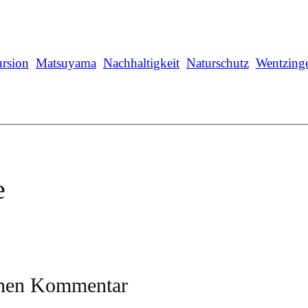
rsion
Matsuyama
Nachhaltigkeit
Naturschutz
Wentzing
e
inen Kommentar