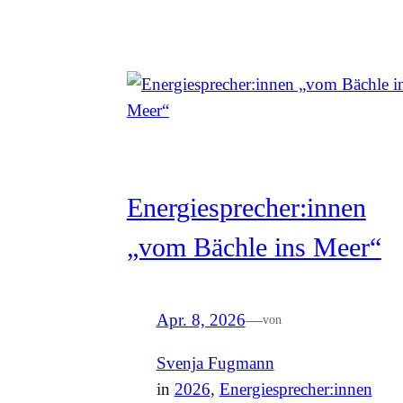
Energiesprecher:innen
„vom Bächle ins Meer“
Apr. 8, 2026
—
von
Svenja Fugmann
in
2026
, 
Energiesprecher:innen