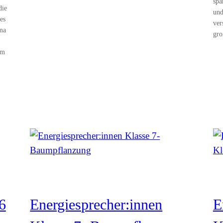
spa
die
und
es
ver
ma
gro
em
6
Energiesprecher:innen
E