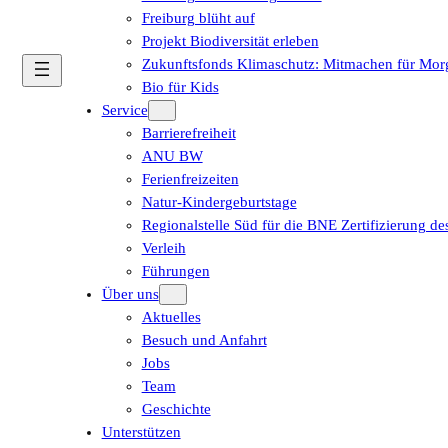
Freiburg blüht auf
Projekt Biodiversität erleben
Zukunftsfonds Klimaschutz: Mitmachen für Mor
Bio für Kids
Service
Barrierefreiheit
ANU BW
Ferienfreizeiten
Natur-Kindergeburtstage
Regionalstelle Süd für die BNE Zertifizierung 
Verleih
Führungen
Über uns
Aktuelles
Besuch und Anfahrt
Jobs
Team
Geschichte
Unterstützen