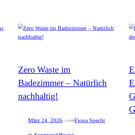
Zero Waste im
E
Badezimmer – Natürlich
E
nachhaltig!
G
G
März 24, 2026
—
Fiona Specht
von
in
Sonntagsöffnung