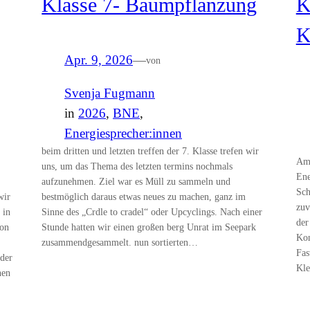
Klasse 7- Baumpflanzung
K
K
Apr. 9, 2026
—
von
Svenja Fugmann
in
2026
, 
BNE
, 
Energiesprecher:innen
beim dritten und letzten treffen der 7. Klasse trefen wir
Am 
uns, um das Thema des letzten termins nochmals
Ene
aufzunehmen. Ziel war es Müll zu sammeln und
Sch
wir
bestmöglich daraus etwas neues zu machen, ganz im
zuv
 in
Sinne des „Crdle to cradel“ oder Upcyclings. Nach einer
der
von
Stunde hatten wir einen großen berg Unrat im Seepark
Kon
zusammendgesammelt. nun sortierten…
Fas
der
Kle
nen