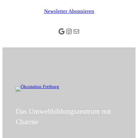
Zum
Newsletter Abonnieren
Inhalt
springen
Google
Instagram
E-Mail
Das Umweltbildungszentrum mit
Charme