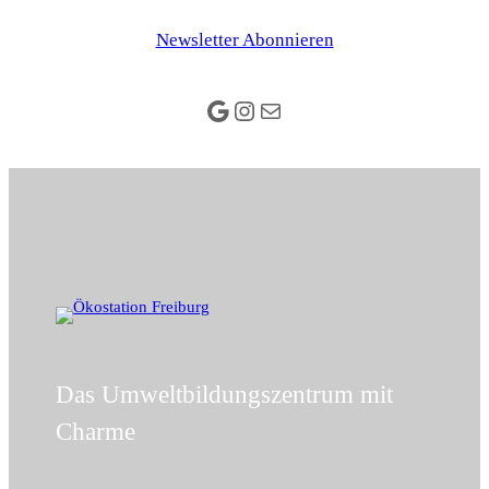
Zum
Newsletter Abonnieren
Inhalt
springen
Google
Instagram
E-Mail
Das Umweltbildungszentrum mit
Charme